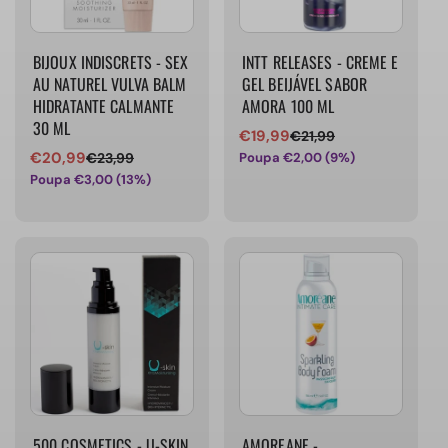
BIJOUX INDISCRETS - SEX
INTT RELEASES - CREME E
AU NATUREL VULVA BALM
GEL BEIJÁVEL SABOR
HIDRATANTE CALMANTE
AMORA 100 ML
30 ML
€19,99
€21,99
Preço
Preço
€20,99
Poupa €2,00 (9%)
€23,99
Preço
Preço
de
normal
Poupa €3,00 (13%)
de
normal
venda
venda
500 COSMETICS - U-SKIN
AMOREANE -