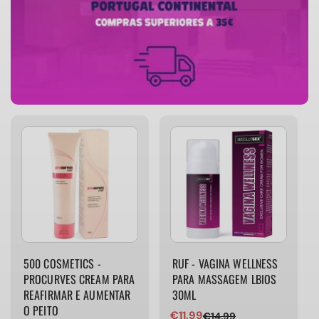
500 COSMETICS -
RUF - VAGINA WELLNESS
PROCURVES CREAM PARA
PARA MASSAGEM LBIOS
REAFIRMAR E AUMENTAR
30ML
O PEITO
€11,99
€14,99
Preço
Preço