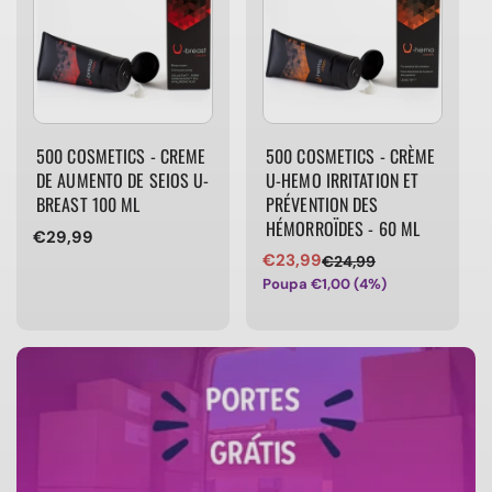
500 COSMETICS - CREME
500 COSMETICS - CRÈME
DE AUMENTO DE SEIOS U-
U-HEMO IRRITATION ET
BREAST 100 ML
PRÉVENTION DES
HÉMORROÏDES - 60 ML
Preço
€29,99
€23,99
normal
€24,99
Preço
Preço
Poupa €1,00 (4%)
de
normal
venda