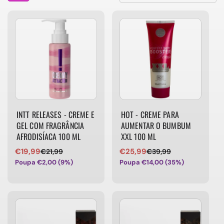
INTT RELEASES - CREME E
HOT - CREME PARA
GEL COM FRAGRÂNCIA
AUMENTAR O BUMBUM
AFRODISÍACA 100 ML
XXL 100 ML
€19,99
€25,99
€21,99
€39,99
Preço
Preço
Preço
Preço
Poupa €2,00 (9%)
Poupa €14,00 (35%)
de
normal
de
normal
venda
venda