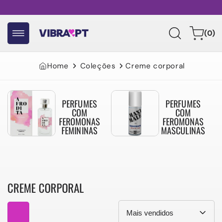
Pular
para o
conteúdo
0
Carrinho
(0)
itens
Home
Coleções
Creme corporal
PERFUMES
PERFUMES
COM
COM
FEROMONAS
FEROMONAS
FEMININAS
MASCULINAS
CREME CORPORAL
Coleção: