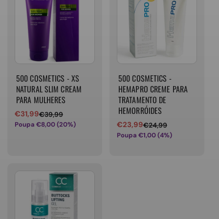
500 COSMETICS - XS
500 COSMETICS -
NATURAL SLIM CREAM
HEMAPRO CREME PARA
PARA MULHERES
TRATAMENTO DE
HEMORRÓIDES
€31,99
€39,99
Preço
Preço
€23,99
Poupa €8,00 (20%)
€24,99
de
normal
Preço
Preço
Poupa €1,00 (4%)
venda
de
normal
venda