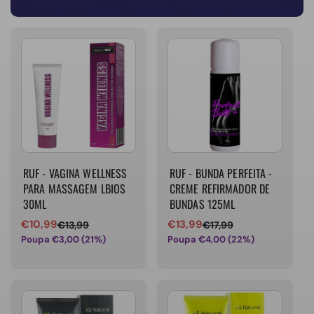
RUF - VAGINA WELLNESS
RUF - BUNDA PERFEITA -
PARA MASSAGEM LBIOS
CREME REFIRMADOR DE
30ML
BUNDAS 125ML
€10,99
€13,99
€13,99
€17,99
Preço
Preço
Preço
Preço
Poupa €3,00 (21%)
Poupa €4,00 (22%)
de
normal
de
normal
venda
venda