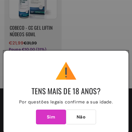
COBECO - CC GEL LIFTIN
NÚDEOS 60ML
€21,99
€31,99
Preço
Preço
Poupa €10,00 (31%)
de
normal
venda
TENS MAIS DE 18 ANOS?
V
Por questões legais confirme a sua idade.
*
A
RA
V
V
Sim
Não