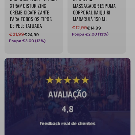
XTRAMOISTURIZING
MASSAGADOR ESPUMA
CREME CICATRIZANTE
CORPORAL DAIQUIRI
PARA TODOS OS TIPOS
MARACUJÁ 150 ML
DE PELE TATUADA
€12,99
€14,99
Preço
Preço
€21,99
Poupa €2,00 (13%)
€24,99
Preço
Preço
de
normal
Poupa €3,00 (12%)
de
normal
venda
venda