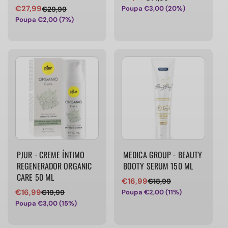
€27,99
Poupa €3,00 (20%)
€29,99
Preço
Preço
de
normal
Poupa €2,00 (7%)
de
normal
venda
venda
PJUR - CREME ÍNTIMO
MEDICA GROUP - BEAUTY
REGENERADOR ORGANIC
BOOTY SERUM 150 ML
CARE 50 ML
€16,99
€18,99
Preço
Preço
€16,99
Poupa €2,00 (11%)
€19,99
Preço
Preço
de
normal
Poupa €3,00 (15%)
de
normal
venda
venda