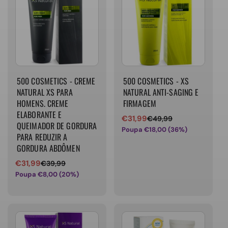
500 COSMETICS - CREME
500 COSMETICS - XS
NATURAL XS PARA
NATURAL ANTI-SAGING E
HOMENS. CREME
FIRMAGEM
ELABORANTE E
€31,99
€49,99
Preço
Preço
QUEIMADOR DE GORDURA
Poupa €18,00 (36%)
de
normal
PARA REDUZIR A
venda
GORDURA ABDÔMEN
€31,99
€39,99
Preço
Preço
Poupa €8,00 (20%)
de
normal
venda